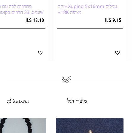
עגילים Xuping 5x16mm «זהב
מחרוזות לבה עם 
מצופה 18K»
שונגיט, 33 חרוזים בקוטר 12 מ״מ+
18.10 ILS
9.15 ILS
הוספה לעגלת הקניות
הוספה לעגלת הק
ראה הכל
מוצרי דגל