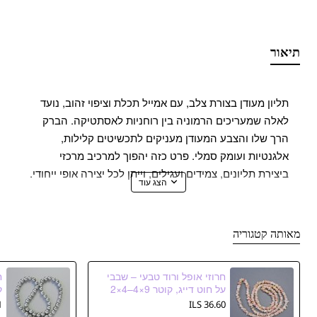
תיאור
תליון מעודן בצורת צלב, עם אמייל תכלת וציפוי זהוב, נועד
לאלה שמעריכים הרמוניה בין רוחניות לאסתטיקה. הברק
הרך שלו והצבע המעודן מעניקים לתכשיטים קלילות,
אלגנטיות ועומק סמלי. פרט כזה יהפוך למרכיב מרכזי
ביצירת תליונים, צמידים ועגילים, וייתן לכל יצירה אופי ייחודי.
השילוב בין אמייל תכלת לגוון זהוב חמים יוצר ניגוד עדין
שמראה נפלא גם בעיצוב הקלאסי וגם בעיצובים מודרניים.
מאותה קטגוריה
הצלב הקטן אך הבולט משקף אלגנטיות בפרטים הקטנים,
ואורכו הקומפקטי מאפשר לשלב אותו בקלות עם מרכיבים
חרוזי אופל ורוד טבעי – שבבי
נוספים של אביזרי תכשיטים — פנינים, אבנים או שרשראות.
על חוט דייג, קוטר 9×4–4×2
מ״م, אורך 78 ס״م
ה
S
36.60 ILS