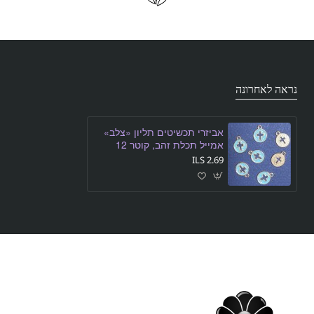
נראה לאחרונה
אביזרי תכשיטים תליון «צלב»
אמייל תכלת זהב, קוטר 12
מ״מ, אורך 15 מ״מ, חור
2.69 ILS
בקוטר 5 מ״מ, 10 יחידות