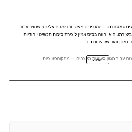
יט «מסננת»
— זהו פריט מעשי ובו-זמנית אלגנטי שנוצר עבור
יצירתו. הוא יהווה בסיס אמין ליצירת סיכות תכשיט ייחודיות
ודל נוח עבור מגוון רעיונות מעצבים — מהקומפוזיציות
קורטיביות מורכבות. משטח מחורר בצורת «מסננת» מאפשר
יביים, חרוזים, אבני חן, סרטים או בד, ופותח אין-ספור
מבנה כזה איננו רק מעשי, אלא גם מסייע ליצור תכשיטים קלים
ר.
בעוצמה וביציבותו, מה שמבטיח את עמידות המוצר המוגמר.
ן, הסיכה תישאר יציבה, ללא פגיעה בבד. אביזר זה יהווה בחירה
יומנים וגם עבור מתחילים שעושים את הצעדים הראשונים