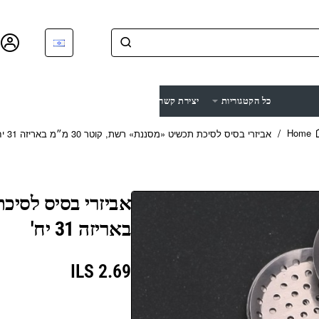
כל הקטגוריות
יצירת קשר
ביקורות
עלינו
בלוג
אביזרי בסיס לסיכת תכשיט «מסננת» רשת, קוטר 30 מ״מ באריזה 31 יח'
home
באריזה 31 יח'
2.69 ILS