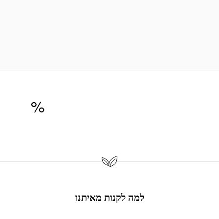
אידיאלית ליצירת סי
נוחה לשימוש בזכות
מתאימה לשילוב עם מ
הבסיס הזה — השראה אמיתי
האמיצים ביותר וליצור תכ
25,0+ פריטי תכשיטים
%
מוצר
למה לקנות מאיתנו