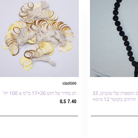
ida9566
Bestseller
מחרוזות לבה עם תוספות של שונגיט, 33
תג מחיר על חוט 26×17 מ"מ ± 100 יח'
חרוזים בקוטר 12 מ״מ+
7.40 ILS
עגלת הקניות
הוספה לעגלת הקניות