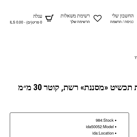
החשבון שלי
רשימת משאלות
עגלה
כניסה / הרשמה
הרשימה שלך
0 פריט(ים) - 0.00 ILS
אביזרי בסיס לסיכת תכשיט «מסננת» רשת, קוטר 30 מ״מ
984
Stock:
ida50052
Model:
ida
Location: