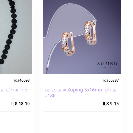
ida46593
ida55387
עגילים Xuping 5x16mm «זהב מצופה
18K»
18.10 ILS
9.15 ILS
הוספה לעגלת הקניות
הוספה ל