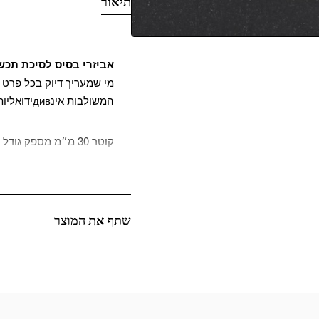
תיאור
אביזרי בסיס לסיכת תכש
מי שמעריך דיוק בכל פרט ב
המשולבות אינдивידואליות, סגנון והוד של עבודת יד.
קוטר 30 מ״מ מספק ג
המינימליסטיות לצורות ד
לקבע בקלות אלמנטים דקורט
אפשרויות לעיצוב יצירתי. 
ואווריריים ללא משקל מיות
שתף את המוצר
החומר של הבסיס מאופיין 
בזכות מנגנון הסגירה האמי
מצוינת גם עבור אומנים מ
ביצירת תכשיטים.