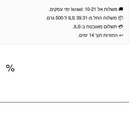
🚚 משלוח אל Israel: 10-21 ימי עסקים.
📦 משלוח החל מ-39.31 ILS ל-500 גרם.
💳 תשלום מאובטח ב-ILS.
↩️ החזרות תוך 14 ימים.
מוצרים חדשים כל שבוע
%
00