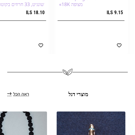
מצופה 18K»
שונגיט, 33 חרוזים בקוטר 12 מ״מ+
18.10 ILS
9.15 ILS
הוספה לעגלת הקניות
הוספה לעגלת הק
ראה הכל
מוצרי דגל