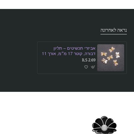
נראה לאחרונה
אביזרי תכשיטים – תליון
דבורה, קוטר 17 מ״מ, אורך 11
מ״מ, מתכת צהובה, אריזה 6
2.69 ILS
יחידות