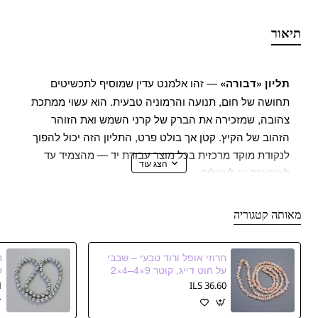
תיאור
תליון «דבורה»
— זהו אלמנט עדין שמוסיף לתכשיטים
תחושה של חום, תנועה והרמוניה טבעית. הוא עשוי ממתכת
צהובה, שמזכירה את הברק של קרני השמש ואת הזוהר
הזהוב של הקיץ. קטן אך בולט פרט, התליון הזה יכול להפוך
לנקודת מוקד מרכזית בכל מוצר עבודת יד — מהצמיד עד
לשרשרת או לעגילים.
הקוטר 17 מ״מ ואורך 11 מ״מ, מה שהופך את «דבורה»
מאותה קטגוריה
לנוחה לעבודה גם על תכשיטים עדינים ביותר. יש לה עיצוב
ברור של הקווים — כנפיים, גוף, פרטים קטנים שמעניקים
חרוזי אופל ורוד טבעי – שבבי
לה מציאותיות וקסם. בזכות הגוון החם של המתכת, התליון
על חוט דייג, קוטר 9×4–4×2
מ״م, אורך 78 ס״م
ה
משתלב להפליא גם עם חומרים טבעיים — עץ, אבנים, עור
S
36.60 ILS
— וגם עם אלמנטים מודרניים — זכוכית, אמייל או תוספות