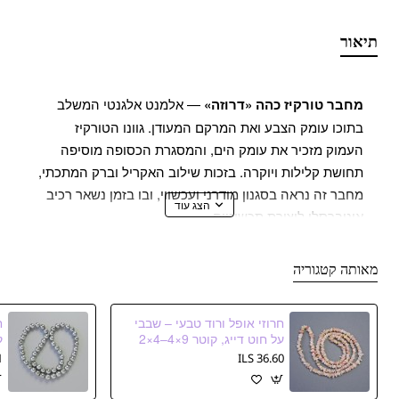
תיאור
מחבר טורקיז כהה «דרוזה»
— אלמנט אלגנטי המשלב
בתוכו עומק הצבע ואת המרקם המעודן. גוונו הטורקיז
העמוק מזכיר את עומק הים, והמסגרת הכסופה מוסיפה
תחושת קלילות ויוקרה. בזכות שילוב האקריל וברק המתכתי,
מחבר זה נראה בסגנון מודרני ועכשווי, ובו בזמן נשאר רכיב
אוניברסלי ליצירת תכשיטים.
משטח «דרוזה» בעל מרקם מעניין המדמה היווצרות
מאותה קטגוריה
מינרלית טבעית. היא משקפת אור, יוצרת זוהר רך, שנראה
במיוחד על עגילים, צמידים או שרשראות. הקוטר 14 מ״מ
חרוזי אופל ורוד טבעי – שבבי
והעובי 3 מ״מ עושים את הפריט נוח לעבודה — הוא די
על חוט דייג, קוטר 9×4–4×2
מ״م, אורך 78 ס״م
ה
קומפקטי כדי שלא לעמוס על ההרכב, ובו בזמן בולט בזכות
S
36.60 ILS
הצבע העמוק.