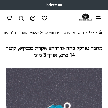
Hebrew
מחבר טורקיז כהה «דרוזה» אקריל «כסוף», קוטר 14 מ״מ, אורך 3 מ״מ
home
מחבר טורקיז כהה «דרוזה» אקריל «כסוף», קוטר
14 מ״מ, אורך 3 מ״מ