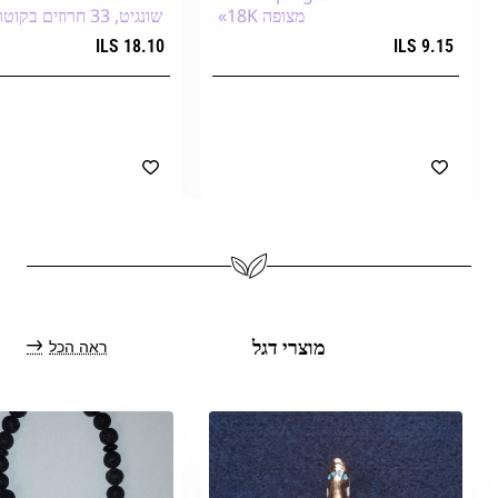
מצופה 18K»
שונגיט, 33 חרוזים בקוטר 12 מ״מ+
18.10 ILS
9.15 ILS
הוספה לעגלת הקניות
הוספה לעגלת הק
ראה הכל
מוצרי דגל