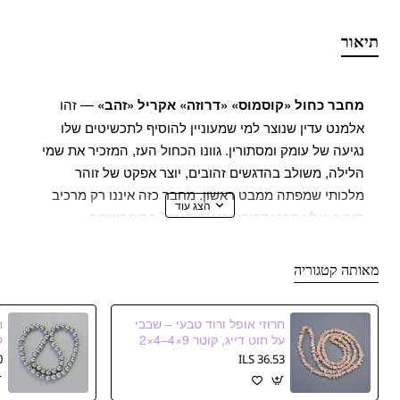
תיאור
מחבר כחול «קוסמוס» «דרוזה» אקריל «זהב»
— זהו
אלמנט עדין שנוצר למי שמעוניין להוסיף לתכשיטים שלו
נגיעה של עומק ומסתורין. גוונו הכחול העז, המזכיר את שמי
הלילה, משולב בהדגשים זהובים, יוצר אפקט של זוהר
מלכותי שמפתה ממבט ראשון. מחבר כזה איננו רק מרכיב
חיבור, אלא מרכז דקורטיבי אמיתי של הקומפוזיציה.
מיוצר מאקריל איכותי, יש לו משטח נעים למגע ומשקל קל,
מאותה קטגוריה
מה שמקל על העבודה ומתאים לכל סוגי התכשיטים —
מהצמידים ועד לשרשראות. העתקה של מרקם הדרוזה
חרוזי אופל ורוד טבעי – שבבי
מוסיפה לפריט ברק טבעי שמשחק באור ויוצרת אפקט של
על חוט דייג, קוטר 9×4–4×2
מ״م, אורך 78 ס״م
ה
עומק והיקף. בזכות קוטר 14 מ״מ, המחבר נראה הרמוני גם
S
36.53 ILS
בעיצובים מינימליסטיים וגם בהצעות עיצוב מורכבות.