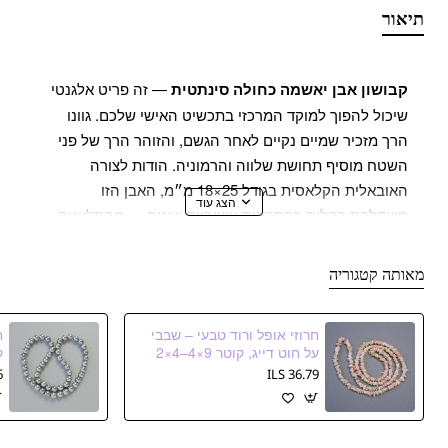
תיאור
קבושון אבן יאשמה כחולה סינתטית
— זה פריט אלגנטי
שיכול להפוך למוקד המרכזי בתכשיט האישי שלכם. גוונו
הרך מזכיר שמיים נקיים לאחר הגשם, והזוהר הרך של פני
השטח מוסיף תחושת שלווה והרמוניה. הודות לצורה
האובאלית הקלאסית בגודל 25×18 מ״מ, האבן הזו
משתלבת בקלות בפתרונות עיצוביים שונים — מהתליונים
המינימליסטיים ועד לקומפוזיציות מורכבות יותר בצמידים או
בסיכות.
מאותה קטגוריה
פני הקבושון מלטשו לשלמות מושלמת, מה שמאפשר לאבן
חרוזי אופל ורוד טבעי – שבבי
לשקף אור בצורה מצוינת ולהדגיש את עומק הצבע. יאשמה
על חוט דייג, קוטר 9×4–4×2
מ״م, אורך 78 ס״م
ה
סינתטית משקפת את האסתטיקה של אבן טבעית עם יציבות
S
36.79 ILS
החומר שאינה מאבדת את יופיה לאורך זמן. היא נוחה
לעבודה, איננה דורשת תנאי עיבוד מיוחדים וניתנת לשילוב
בקלות עם פרזול מתכתי בכל גוון — כסף, ברונזה או זהב.