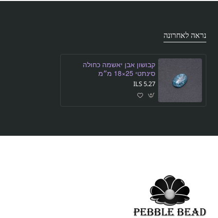
נראה לאחרונה
קבושון אבן יאשמה כחולה
סינתטי 25×18 מ״מ
5.27 ILS