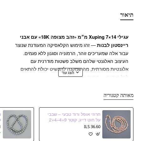
תיאור
עגילי Xuping 7×14 מ״מ «זהב מצופה 18K» עם אבני
ריינסטון לבנות
— זהו מימוש הקלאסיקה המעודנת שנוצר
עבור אלה שמעריכים זוהר, הרמוניה וסגנון ללא פגמים.
העיצוב האלגנטי שלהם משלב פשטות מודרנית עם
אלגנטיות מסורתית, מה שמקנה לתכשיט יכולת להתאים
לכל הופעה — מהיום-יום ועד לערב.
השטח של העגילים מכוסה בשכבת זהב מצופה 18K,
מאותה קטגוריה
שמוסיפה גוון חם ורך לזהב יוקרתי. הזוהר הזה לא רק מדגיש
את יופיו של המוצר, אלא גם יוצר תחושת יוקרה ושלמות.
חרוזי אופל ורוד טבעי – שבבי
ההתרכז המרכזי הוא אבני ריינסטון לבנות שקופות,
על חוט דייג, קוטר 9×4–4×2
מ״م, אורך 78 ס״م
ה
המזכירות אבן חן מובחרת מעוצבת בצורה מושלמת. הן
S
36.60 ILS
קולטות כל קרן אור, מעוררות זוהר שמוסיף לפנים רעננות