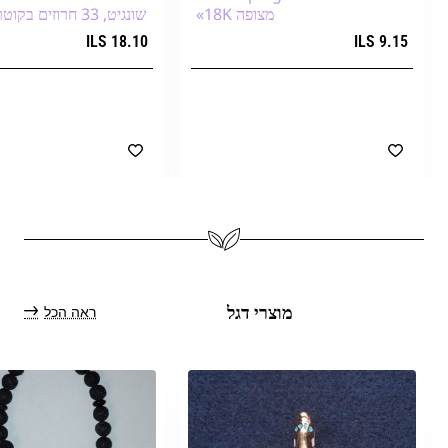
מצופה 18K»
שונגיט, 33 חרוזים בקוטר 12 מ״מ+
18.10 ILS
9.15 ILS
הוספה לעגלת הקניות
הוספה לעגלת הק
ראה הכל
מוצרי דגל