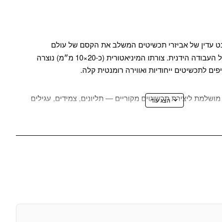
 עדין של אביזרי תכשיטים המשלב את הקסם של עולם
האגדות ואת האלגנטיות של העבודה הידנית. צורתו המיניאטורית (כ-20×10 מ״מ) נוצרה
ים לתכשיטים ייחודיות ואווירה רומנטית קלה.
מושלמת ליצירת תכשיטים מקוריים — תליונים, צמידים, עגילים
ים על אביזרים. דמות האלף מסמלת עדינות, הרמוניה וקשר עם
ליצירות רוך וחמדה. בזכות הצורה המתוכננת והגודל
ה עם אלמנטים אחרים — אבני חן, פנינים, חרוזים או הוספות
מחזיר אור בצורה יפה, יוצר זוהר רך. הוא יהווה דגש מצוין בכל
זון אומנותי. לאמנים שמעוניינים ליצור תכשיטים בעלי אופי,
אפשרויות יצירתיות.