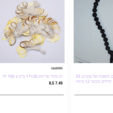
ida9566
Bestseller
מחרוזות לבה עם תוספות של שונגיט, 33
תג מחיר על חוט 26×17 מ"מ ± 100 יח'
חרוזים בקוטר 12 מ״מ+
7.40 ILS
עגלת הקניות
הוספה לעגלת הקניות