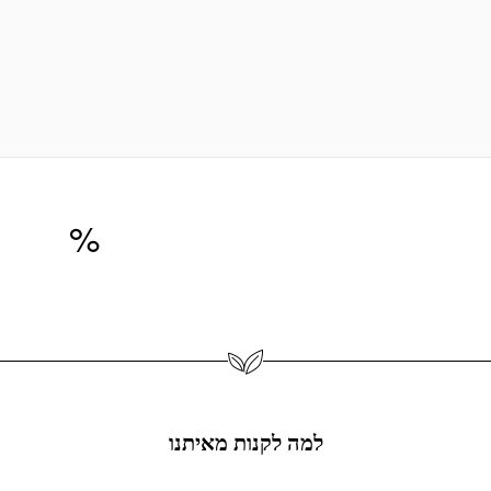
מתאים למגוון טכניק
מודרניים.
מוטיב רומנטי ואגדי
קל לשימוש, נוח, ומח
תליון זה יהווה בחירה מצ
יש אופי ואווירה משלו.
25,0+ פריטי תכשיטים
%
מוצר
למה לקנות מאיתנו