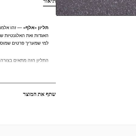
תיאור
תליון «אלף»
— זהו אלמנט
למי שמעריך פרטים שמוסיפ
התליון הזה מתאים בצורה 
ואפילו אלמנטים דקורטיבי
הטבע, ולכן פרט זה מוסיף 
האוניברסלי, קל לשלב אות
טקסטיליות.
שתף את המוצר
על פני התליון מרקם נעים ש
יצירה, מעניק לה שלמות ואי
תליון «אלף» פותח שפע של 