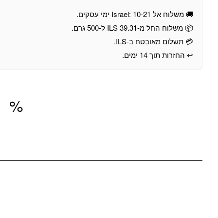
🚚 משלוח אל Israel: 10-21 ימי עסקים.
📦 משלוח החל מ-39.31 ILS ל-500 גרם.
💳 תשלום מאובטח ב-ILS.
↩️ החזרות תוך 14 ימים.
מוצרים חדשים כל שבוע
%
00