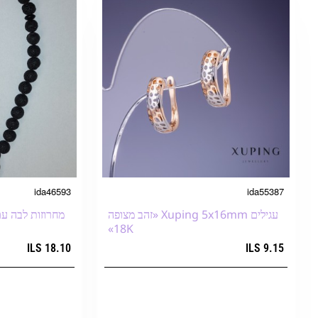
ida46593
ida55387
עגילים Xuping 5x16mm «זהב מצופה
18K»
18.10 ILS
9.15 ILS
הוספה לעגלת הקניות
הוספה ל