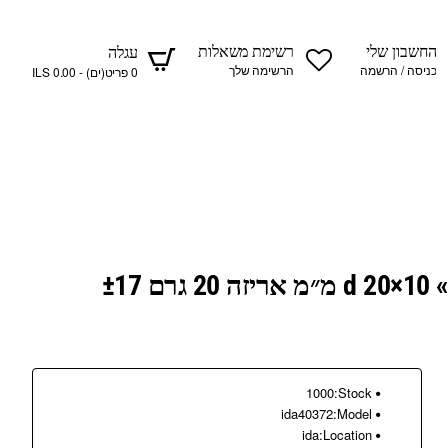
החשבון שלי
רשימת משאלות
עגלה
כניסה / הרשמה
הרשימה שלך
0 פריט(ים) - 0.00 ILS
אביזרי תליון «אלף» d 20×10 מ״מ אריזה 20 גרם ±17
1000
Stock:
ida40372
Model:
ida
Location: