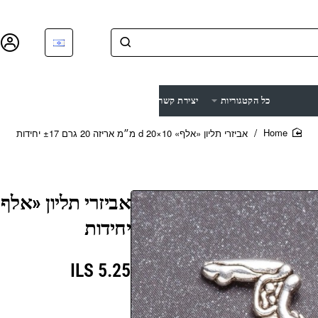
כל הקטגוריות
יצירת קשר
ביקורות
עלינו
בלוג
אביזרי תליון «אלף» d 20×10 מ״מ אריזה 20 גרם ±17 יחידות
home
יחידות
5.25 ILS